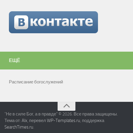
ЕЩЁ
Расписание богослужений
"Не в силе Бог, а в правде" © 2026. Все права защищены.
Тема от:
Alx
, перевел
WP-Templates.ru
, поддержка
SearchTimes.ru
.