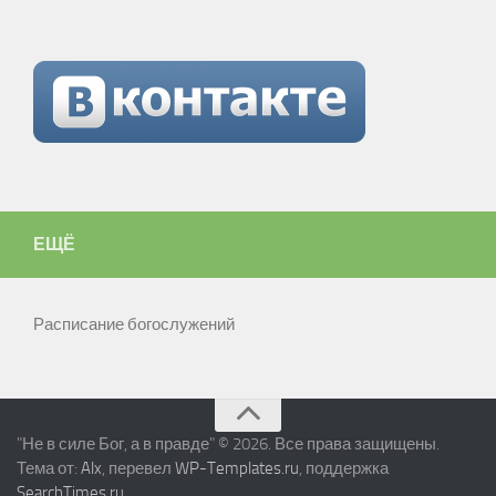
ЕЩЁ
Расписание богослужений
"Не в силе Бог, а в правде" © 2026. Все права защищены.
Тема от:
Alx
, перевел
WP-Templates.ru
, поддержка
SearchTimes.ru
.