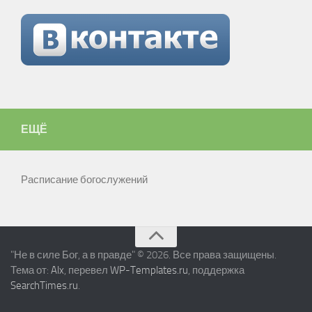
ЕЩЁ
Расписание богослужений
"Не в силе Бог, а в правде" © 2026. Все права защищены.
Тема от:
Alx
, перевел
WP-Templates.ru
, поддержка
SearchTimes.ru
.