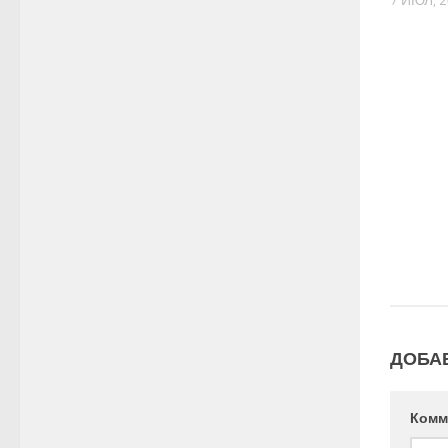
7 ИЮЛ, 
ДОБА
Комм