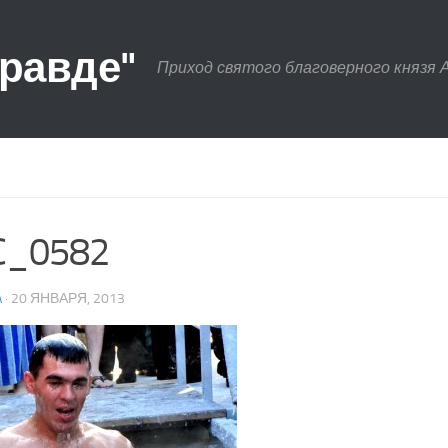
правде"
Приход святого благоверного князя 
C_0582
A
· 20 ЯНВАРЯ, 2013