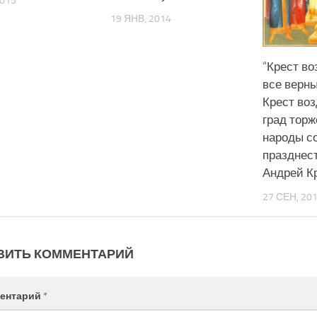
2015
19 ЯНВ, 2014
“Крест во
все верны
Крест воз
град торж
народы с
празднес
Андрей К
27 СЕН, 20
ВИТЬ КОММЕНТАРИЙ
ентарий
*