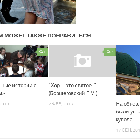
М МОЖЕТ ТАКЖЕ ПОНРАВИТЬСЯ...
0
3
чные истории с
“Хор – это святое! ”
м»
(Борщеговский Г.М.)
На обнов
2018
2 ФЕВ, 2013
были уст
купола.
17 СЕН, 20