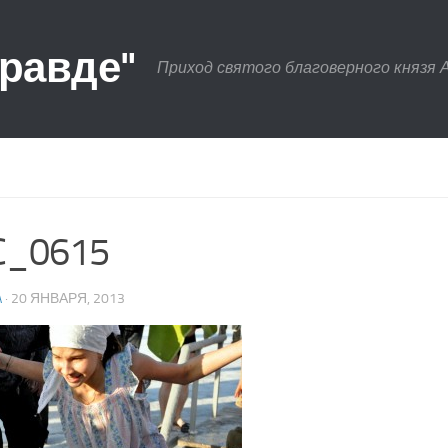
правде"
Приход святого благоверного князя 
C_0615
A
· 20 ЯНВАРЯ, 2013