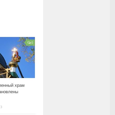
0
ленный храм
ановлены
13