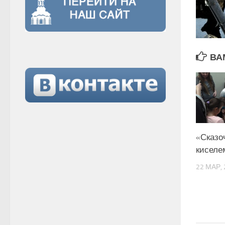
ВА
«Сказо
киселе
22 МАР, 