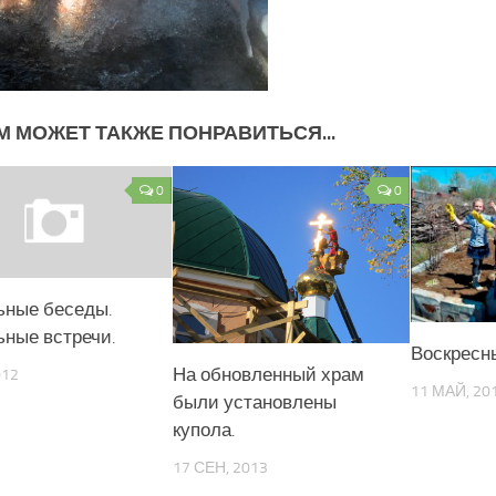
М МОЖЕТ ТАКЖЕ ПОНРАВИТЬСЯ...
0
0
ьные беседы.
ьные встречи.
Воскресн
На обновленный храм
012
11 МАЙ, 20
были установлены
купола.
17 СЕН, 2013