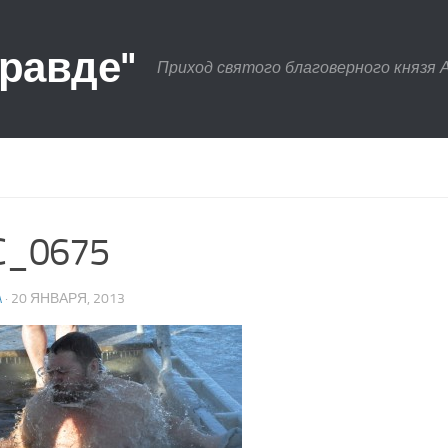
правде"
Приход святого благоверного князя 
C_0675
A
· 20 ЯНВАРЯ, 2013