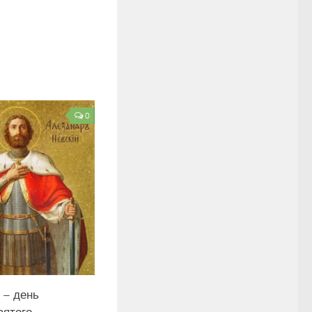
0
 – день