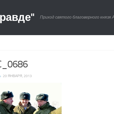
правде"
Приход святого благоверного князя 
C_0686
A
· 20 ЯНВАРЯ, 2013