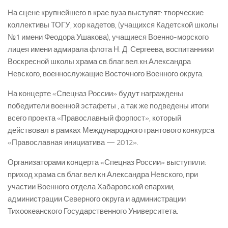
На сцене крупнейшего в крае вуза выступят: творческие
коллективы ТОГУ, хор кадетов, (учащихся Кадетской школы
№1 имени Феодора Ушакова), учащиеся Военно-морского
лицея имени адмирала флота Н. Д. Сергеева, воспитанники
Воскресной школы храма св.благ.вел.кн.Александра
Невского, военнослужащие Восточного Военного округа.
На концерте «Спецназ России» будут награждены
победители военной эстафеты , а так же подведены итоги
всего проекта «Православный форпост», который
действовал в рамках Международного грантового конкурса
«Православная инициатива — 2012».
Организаторами концерта «Спецназ России» выступили:
приход храма св.благ.вел.кн.Александра Невского, при
участии Военного отдела Хабаровской епархии,
администрации Северного округа и администрации
Тихоокеанского Государственного Университета.