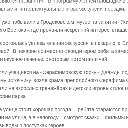
ляются на занятия. В программу летней площадки 
вные и интеллектуальные игры, экскурсии, поездки.
 уже побывали в Гродековском музее на занятии «Ж
го Востока», где проявили искренний интерес к наше
 состоялась увлекательная экскурсия в пекарню к В
вой. В пекарне совместно с кондитером ребята замес
и вкусное печенье, с которым потом пили чай.
ли учащиеся на «Серафимовскую горку». Дважды по
ому источнику возле храма преподобного Серафима 
ли на взрослых тренажёрах и детских игровых площ
ории парка.
а улице стоит хорошая погода – ребята стараются п
и на улице, а в непогоду – смотрят сказки – фильмы 
выводы о поступках героев.