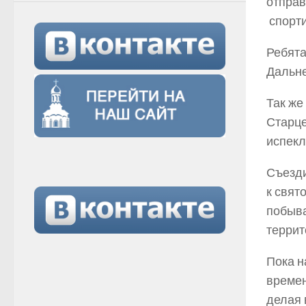
отправ
спорти
Ребята
Дальне
Так же
Старце
испекл
Съезди
к свят
побыва
террит
Пока н
времен
делая 