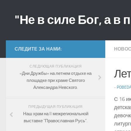
"Не в силе Бог, а в 
СЛЕДИТЕ ЗА НАМИ:
НОВО
СЛЕДУЮЩАЯ ПУБЛИКАЦИЯ
Лет
«Дни Дружбы» на летнем отдыхе на
площадке при храме Святого
Александра Невского.
-
POBED
С 16 и
детска
ПРЕДЫДУЩАЯ ПУБЛИКАЦИЯ
Наш храм на II межрегиональной
девочк
выставке “Православная Русь”.
литург