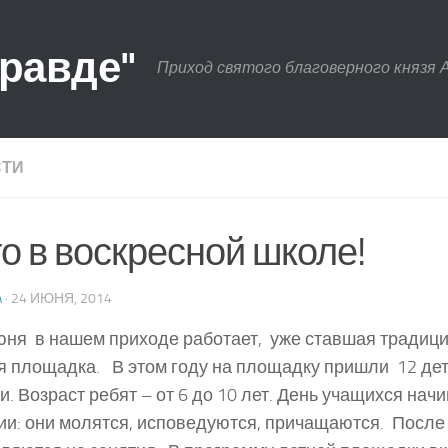
правде"
Приход святого благоверного князя 
СТИ
о в воскресной школе!
A
· 24 ИЮНЯ, 2014
юня в нашем приходе работает, уже ставшая традиц
я площадка. В этом году на площадку пришли 12 дете
и. Возраст ребят – от 6 до 10 лет. День учащихся начи
ии: они молятся, исповедуются, причащаются. После