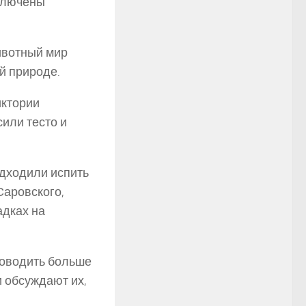
включены
ивотный мир
й природе.
иктории
или тесто и
дходили испить
Саровского,
адках на
роводить больше
и обсуждают их,