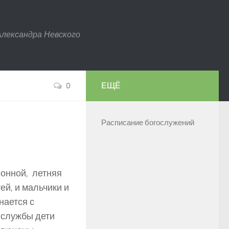
Александра Невского
0
ЕЩЁ
Расписание богослужений
ионной, летняя
й, и мальчики и
нается с
 службы дети