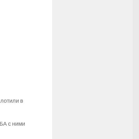
лотили в
ЖБА с ними