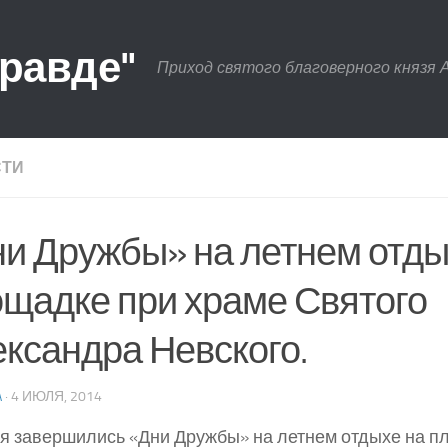
правде"
Приход святого благоверного князя 
СТИ
и Дружбы» на летнем отды
щадке при храме Святого
ксандра Невского.
A
· 4 ИЮЛЯ, 2014
я завершились «Дни Дружбы» на летнем отдыхе на п