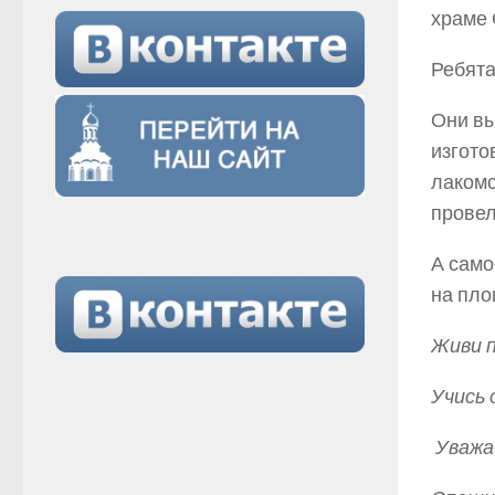
храме 
Ребята
Они вы
изгото
лакомс
провел
А само
на пло
Живи п
Учись 
Уважай