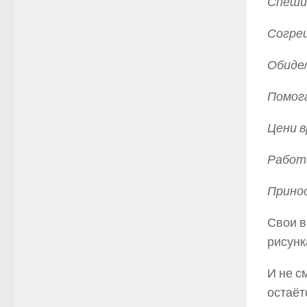
Спеши 
Согреш
Обидел
Помога
Цени в
Работа
Принос
Свои в
рисунк
И не с
остаёт