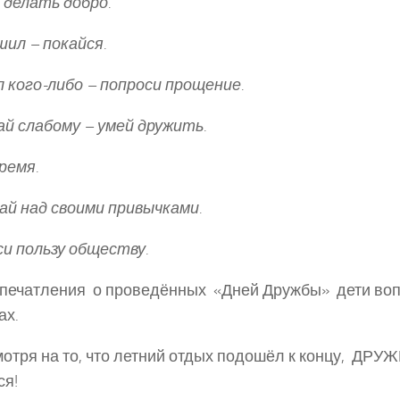
делать добро.
ил – покайся.
 кого-либо – попроси прощение.
й слабому – умей дружить.
ремя.
й над своими привычками.
и пользу обществу.
печатления о проведённых «Дней Дружбы» дети воп
ах.
мотря на то, что летний отдых подошёл к концу, ДРУ
ся!