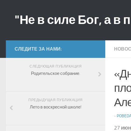
"Не в силе Бог, а в 
СЛЕДИТЕ ЗА НАМИ:
НОВО
СЛЕДУЮЩАЯ ПУБЛИКАЦИЯ
«Дн
Родительское собрание.
пло
Але
ПРЕДЫДУЩАЯ ПУБЛИКАЦИЯ
Лето в воскресной школе!
-
POBED
27 июн