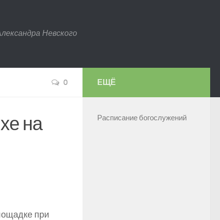
Александра Невского
0
ЕЩЁ
хе на
Расписание богослужений
лощадке при