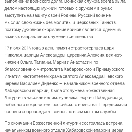
выполнении воинского долга. Воинская служба всегда была
делом настоящих мужчин, готовых с оружием в руках
выступить на защиту своей Родины. Русский воин не
мыслил свою жизнь без молитвы и церковных Таинств,
поэтому духовное окормление воинов является одним из
важных направлений служения священства.
17 июля 2014 года в день памяти страстотерпцев царя
Николая, царицы Александры, царевича Алексия, великих
княжен Ольги, Татианы, Марии и Анастасии, по
благословению митрополита Хабаровского и Приамурского
Игнатия, настоятелем храма святого Александра Невского
иереем Василием Диденко – начальником военного отдела
Хабаровской епархии, была отслужена Божественная
Литургия в часовне великомученика Георгия Победоносца,
небесного покровителя российского воинства. Передвижная
часовня сопровождает воинов по всем местам службы.
По окончании Божественной литургии состоялась встреча
начальником военного отдела Хабаровской епархии иерея