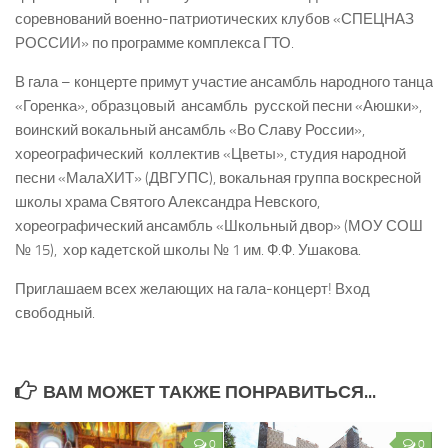
соревнований военно-патриотических клубов «СПЕЦНАЗ
РОССИИ» по программе комплекса ГТО.
В гала – концерте примут участие ансамбль народного танца
«Горенка», образцовый ансамбль русской песни «Аюшки»,
воинский вокальный ансамбль «Во Славу России»,
хореографический коллектив «Цветы», студия народной
песни «МалаХИТ» (ДВГУПС), вокальная группа воскресной
школы храма Святого Александра Невского,
хореографический ансамбль «Школьный двор» (МОУ СОШ
№ 15), хор кадетской школы № 1 им. Ф.Ф. Ушакова.
Приглашаем всех желающих на гала-концерт! Вход
свободный.
ВАМ МОЖЕТ ТАКЖЕ ПОНРАВИТЬСЯ...
0
0