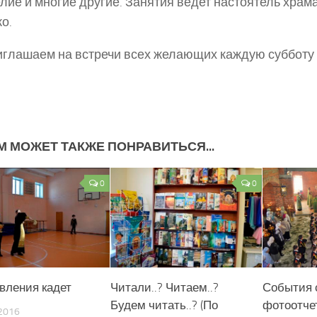
лие и многие другие. Занятия ведет настоятель храма
о.
глашаем на встречи всех желающих каждую субботу в
М МОЖЕТ ТАКЖЕ ПОНРАВИТЬСЯ...
0
0
События 
вления кадет
Читали..? Читаем..?
фотоотче
Будем читать..? (По
2016