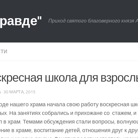
правде"
Приход святого благоверного князя 
СТИ
кресная школа для взросл
A
· 30 МАРТА, 2015
оде нашего храма начала свою работу воскресная ш
ых. На занятиях собрались и прихожане со стажем, и 
 в храм. Темами обсуждения стали вопросы, волную
ние в храме, воспитание детей, отношения друг к дру