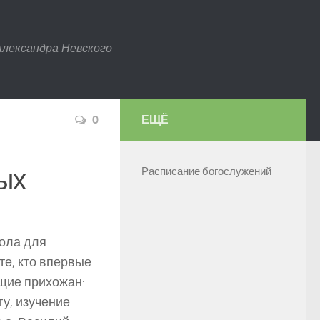
Александра Невского
0
ЕЩЁ
ых
Расписание богослужений
кола для
те, кто впервые
щие прихожан:
гу, изучение