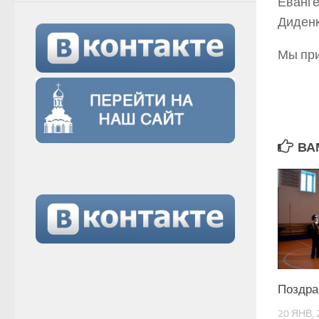
Еванге
Диденк
Мы при
ВА
Поздра
20 ЯНВ, 