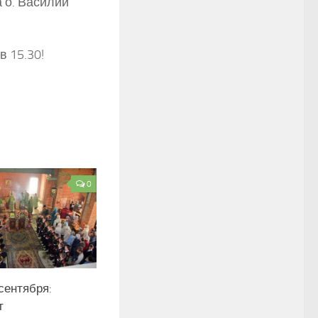
 о. Василий
 15.30!
0
сентября:
т