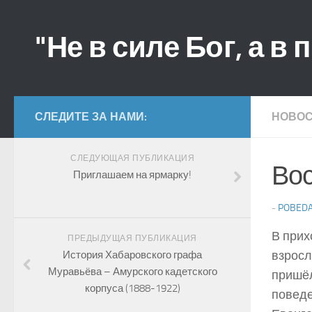
"Не в силе Бог, а в 
СЛЕДИТЕ ЗА НАМИ:
НОВО
СЛЕДУЮЩАЯ ПУБЛИКАЦИЯ
Вос
Приглашаем на ярмарку!
-
POBED
В прих
ПРЕДЫДУЩАЯ ПУБЛИКАЦИЯ
взросл
История Хабаровского графа
Муравьёва – Амурского кадетского
пришёл
корпуса (1888-1922)
поведе