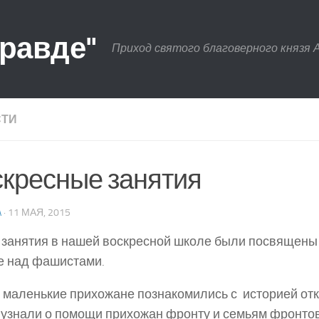
правде"
Приход святого благоверного князя 
СТИ
кресные занятия
A
· 11 МАЯ, 2015
 занятия в нашей воскресной школе были посвящены
е над фашистами.
маленькие прихожане познакомились с историей от
 узнали о помощи прихожан фронту и семьям фронтов