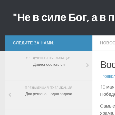
"Не в силе Бог, а в 
СЛЕДИТЕ ЗА НАМИ:
НОВО
СЛЕДУЮЩАЯ ПУБЛИКАЦИЯ
Вос
Диалог состоялся
-
POBED
10 мая
ПРЕДЫДУЩАЯ ПУБЛИКАЦИЯ
Побед
Два региона – одна задача
Самые 
храма,