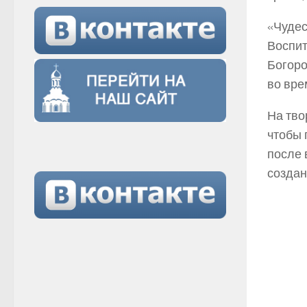
«Чудес
Воспит
Богоро
во вре
На тво
чтобы 
после 
создан