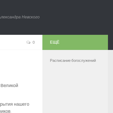
Александра Невского
0
ЕЩЁ
Расписание богослужений
 Великой
крытия нашего
иков.