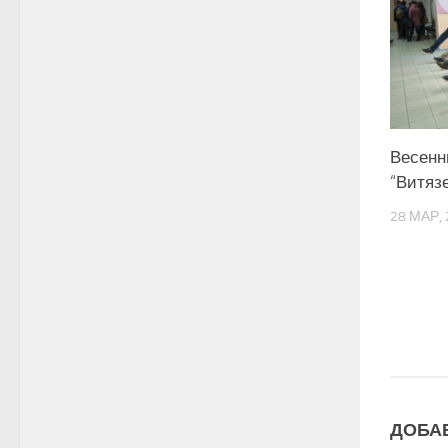
Весенн
“Витязе
28 МАР, 
ДОБА