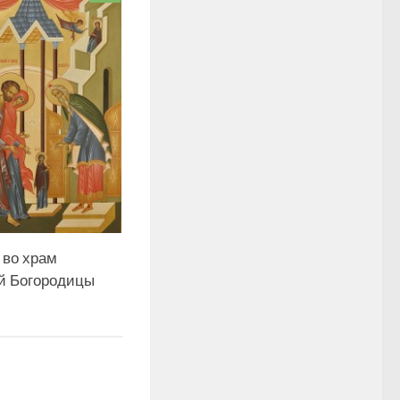
 во храм
й Богородицы