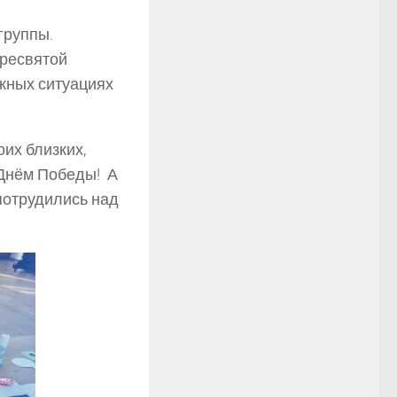
группы.
Пресвятой
жных ситуациях
оих близких,
 Днём Победы! А
потрудились над