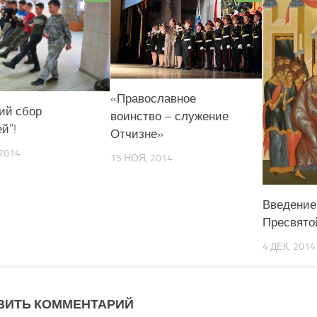
«Православное
ий сбор
воинство – служение
й”!
Отчизне»
2014
15 НОЯ, 2014
Введение
Пресвято
4 ДЕК, 2014
ВИТЬ КОММЕНТАРИЙ