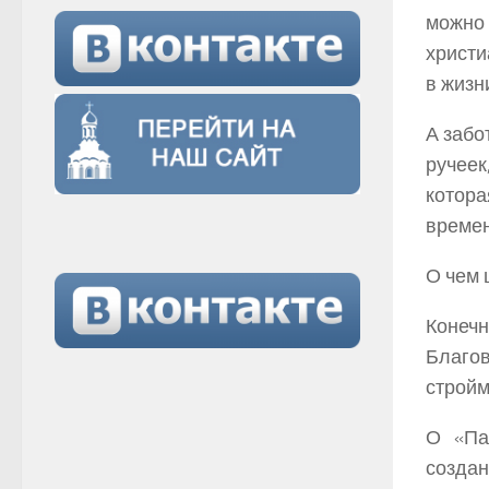
можно 
христи
в жизн
А забо
ручеек
котора
времен
О чем 
Конечн
Благов
стройм
О «Пар
создан