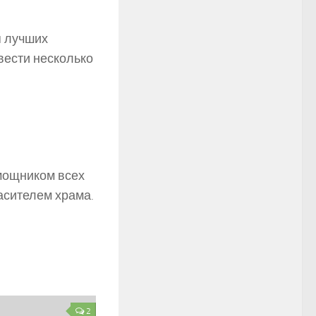
я лучших
вести несколько
омощником всех
асителем храма.
2