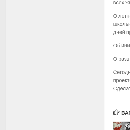
всех ж
О летн
школьн
дней п
Об ини
О разв
Сегодн
проект
Сделат
ВА