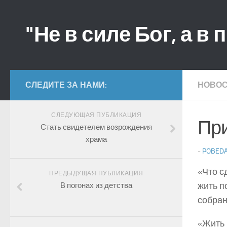
"Не в силе Бог, а в 
СЛЕДИТЕ ЗА НАМИ:
НОВО
СЛЕДУЮЩАЯ ПУБЛИКАЦИЯ
При
Стать свидетелем возрождения
храма
-
POBED
«Что с
ПРЕДЫДУЩАЯ ПУБЛИКАЦИЯ
жить п
В погонах из детства
собран
«Жить 