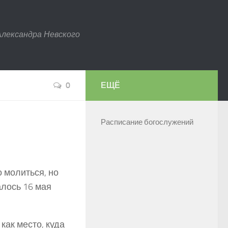
Александра Невского
0
ЕЩЁ
Расписание богослужений
о молиться, но
алось 16 мая
как место, куда