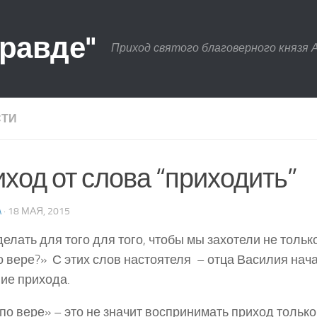
правде"
Приход святого благоверного князя 
СТИ
ход от слова “приходить”
A
· 18 МАЯ, 2015
делать для того для того, чтобы мы захотели не тольк
о вере?» С этих слов настоятеля – отца Василия нач
ие прихода.
по вере» – это не значит воспринимать приход только 