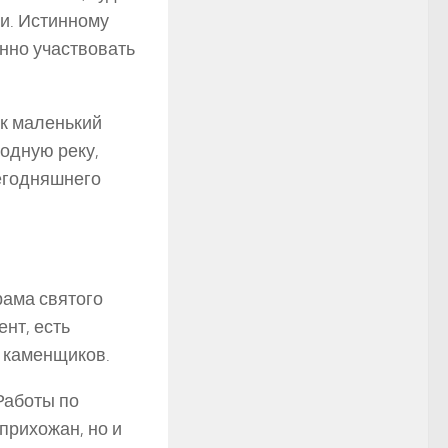
ни. Истинному
нно участвовать
ак маленький
водную реку,
егодняшнего
рама святого
нт, есть
а каменщиков.
Работы по
прихожан, но и