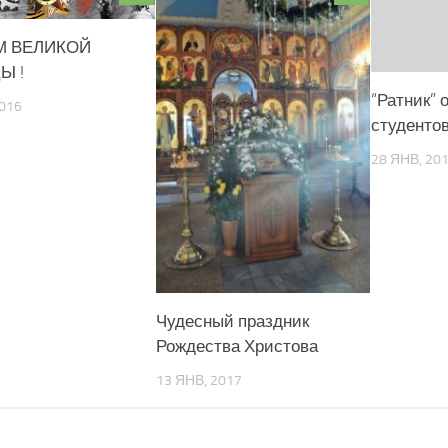
М ВЕЛИКОЙ
Ы !
“Ратник” 
2016
студентов
28 ЯНВ, 20
Чудесный праздник
Рождества Христова
13 ЯНВ, 2017