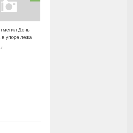
отметил День
 в упоре лежа
13