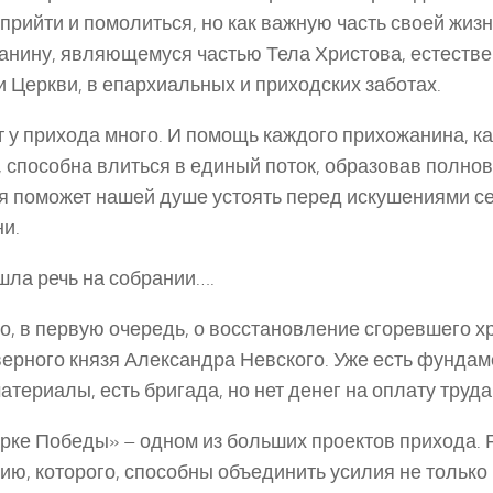
прийти и помолиться, но как важную часть своей жиз
анину, являющемуся частью Тела Христова, естестве
и Церкви, в епархиальных и приходских заботах.
т у прихода много. И помощь каждого прихожанина, к
, способна влиться в единый поток, образовав полно
я поможет нашей душе устоять перед искушениями с
и.
шла речь на собрании….
о, в первую очередь, о восстановление сгоревшего х
ерного князя Александра Невского. Уже есть фундаме
атериалы, есть бригада, но нет денег на оплату труд
ке Победы» – одном из больших проектов прихода. 
ию, которого, способны объединить усилия не только 