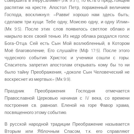
совершить в Иерусалиме» (Лк 9:31), то есть о предстоящем
распятии на кресте. Апостол Петр, пораженный величием
Господа, воскликнул: «Равви! хорошо нам здесь быть;
сделаем три кущи: Тебе одну, Моисею одну, и одну Илии»
(Мк 9:5). После этих слов появилось светлое облако и
накрыло всех своей тенью. Из недр облака раздался голос
Бога-Отца: Сей есть Сын Мой возлюбленный, в Котором
Моё благоволение; Его слушайте (Мф 17:5). После этого
чудесного события Христос и ученики сошли с горы.
Спаситель запретил апостолам открывать кому бы то ни
было тайну Преображения, «доколе Сын Человеческий не
воскреснет из мертвых» (Мк 9:9).
Праздник Преображения Господня отмечается
Православной Церковью начиная с IV века, со времени
построения св. равноап. Еленой на горе Фавор храма,
посвященного этому событию.
В русской народной традиции Преображение называется
Вторым или Яблочным Спасом, т.к. его справляют