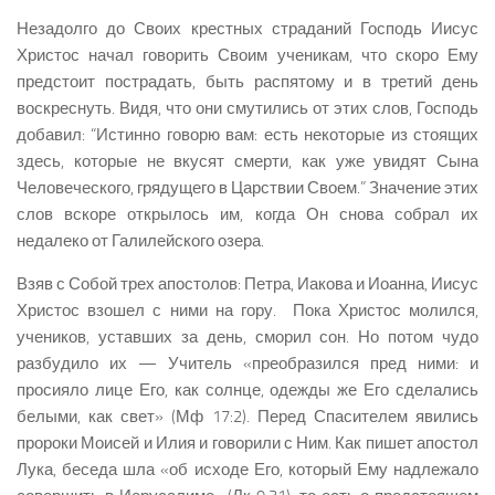
Незадолго до Своих крестных страданий Господь Иисус
Христос начал говорить Своим ученикам, что скоро Ему
предстоит пострадать, быть распятому и в третий день
воскреснуть. Видя, что они смутились от этих слов, Господь
добавил: “Истинно говорю вам: есть некоторые из стоящих
здесь, которые не вкусят смерти, как уже увидят Сына
Человеческого, грядущего в Царствии Своем.” Значение этих
слов вскоре открылось им, когда Он снова собрал их
недалеко от Галилейского озера.
Взяв с Собой трех апостолов: Петра, Иакова и Иоанна, Иисус
Христос взошел с ними на гору. Пока Христос молился,
учеников, уставших за день, сморил сон. Но потом чудо
разбудило их — Учитель «преобразился пред ними: и
просияло лице Его, как солнце, одежды же Его сделались
белыми, как свет» (Мф 17:2). Перед Спасителем явились
пророки Моисей и Илия и говорили с Ним. Как пишет апостол
Лука, беседа шла «об исходе Его, который Ему надлежало