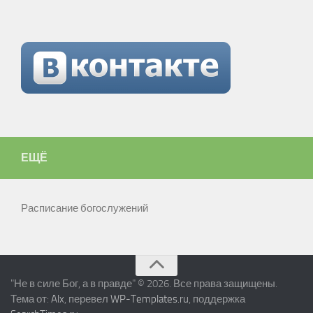
ЕЩЁ
Расписание богослужений
"Не в силе Бог, а в правде" © 2026. Все права защищены.
Тема от:
Alx
, перевел
WP-Templates.ru
, поддержка