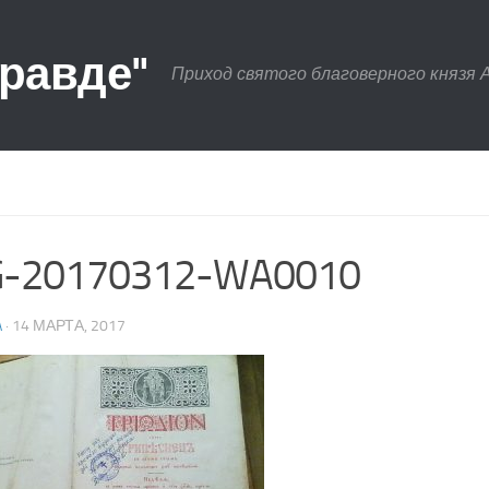
правде"
Приход святого благоверного князя 
G-20170312-WA0010
A
· 14 МАРТА, 2017