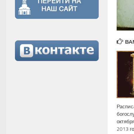
ВА
Распис
богосл
октября
2013 г