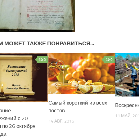
М МОЖЕТ ТАКЖЕ ПОНРАВИТЬСЯ...
0
0
Самый короткий из всех
Воскресн
постов
ание
11 МАЙ, 20
ужений с 20
14 АВГ, 2016
 по 26 октября
ода