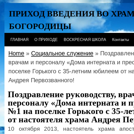
ПРИХОД ВВЕДЕНИЯ ВО ХРА
БОГОРОДИЦЫ
Хабаровск
ГЛАВНАЯ
О ПРИХОДЕ
ВОСКРЕСНАЯ ШКОЛА
Контакты
Home
»
Социальное служение
» Поздравлен
врачам и персоналу «Дома интерната и пре
поселке Горького с 35-летним юбилеем от н
Андрея Первозванного!
Поздравление руководству, вра
персоналу «Дома интерната и 
№1 на поселке Горького с 35-л
от настоятеля храма Андрея Пе
10 октября 2013, настоятель храма апос