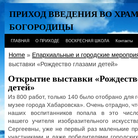
ПРИХОД ВВЕДЕНИЯ ВО ХРА
БОГОРОДИЦЫ
Хабаровск
ГЛАВНАЯ
О ПРИХОДЕ
ВОСКРЕСНАЯ ШКОЛА
Контакты
Home
»
Епархиальные и городские меропри
выставки «Рождество глазами детей»
Открытие выставки «Рождеств
детей»
Из 800 работ, только 140 было отобрано для 
музее города Хабаровска». Очень отрадно, чт
наших воспитанников попала в это число
нашего учителя изобразительного искусст
Сергеевны, уже не первый раз маленькие п
участниками и даже победителями городских