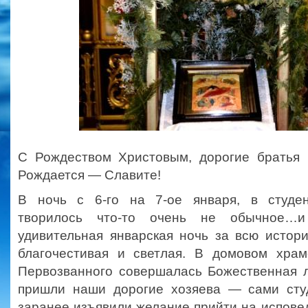
С Рождеством Христовым, дорогие братья и
Рождается — Славите!
В ночь с 6-го на 7-ое января, в студе
творилось что-то очень не обычное…и
удивительная январская ночь за всю истор
благочестивая и светлая. В домовом хра
Первозванного совершалась Божественная л
пришли наши дорогие хозяева — сами сту
заранее изъявили желание прийти на исповед