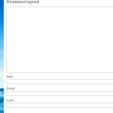
Коммент
Им
Ema
Сайт