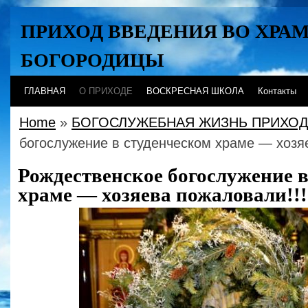
ПРИХОД ВВЕДЕНИЯ ВО ХРА
БОГОРОДИЦЫ
Хабаровск
ГЛАВНАЯ
О ПРИХОДЕ
ВОСКРЕСНАЯ ШКОЛА
Контакты
Home
»
БОГОСЛУЖЕБНАЯ ЖИЗНЬ ПРИХО
богослужение в студенческом храме — хозя
Рождественское богослужение в
храме — хозяева пожаловали!!!