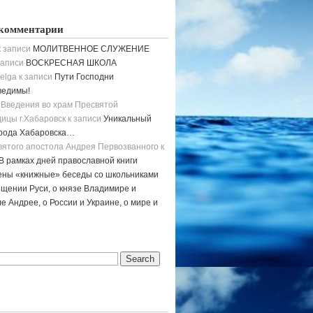
комментарии
 записи
МОЛИТВЕННОЕ СЛУЖЕНИЕ
записи
ВОСКРЕСНАЯ ШКОЛА
elga
к записи
Пути Господни
ведимы!
 Введения во храм Пресвятой
ицы г.Хабаровск
к записи
Уникальный
орода Хабаровска…
вятого апостола Андрея Первозванного
к
В рамках дней православной книги
ены «книжные» беседы со школьниками
щении Руси, о князе Владимире и
е Андрее, о России и Украине, о мире и