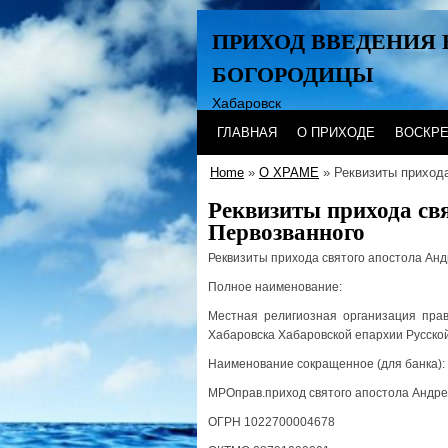
ПРИХОД ВВЕДЕНИЯ 
БОГОРОДИЦЫ
Хабаровск
ГЛАВНАЯ
О ПРИХОДЕ
ВОСКР
Home
»
О ХРАМЕ
» Реквизиты прихода
Реквизиты прихода св
Первозванного
Реквизиты прихода святого апостола Ан
Полное наименование:
Местная религиозная организация прав
Хабаровска Хабаровской епархии Русско
Наименование сокращенное (для банка):
МРОправ.приход святого апостола Андре
ОГРН 1022700004678