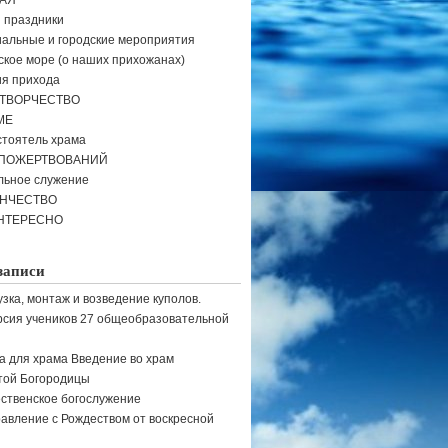
АЯ
и праздники
альные и городские мероприятия
кое море (о наших прихожанах)
я прихода
ТВОРЧЕСТВО
МЕ
тоятель храма
 ПОЖЕРТВОВАНИЙ
льное служение
ЕНЧЕСТВО
НТЕРЕСНО
записи
узка, монтаж и возведение куполов.
рсия учеников 27 общеобразовательной
а для храма Введение во храм
той Богородицы
ственское богослужение
авление с Рождеством от воскресной