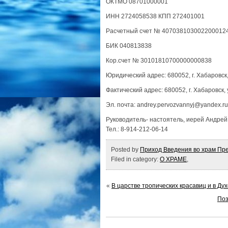
ОКТМО 08701000001
ИНН 2724058538 КПП 272401001
Расчетный счет № 407038103002200012
БИК 040813838
Кор.счет № 30101810700000000838
Юридический адрес: 680052, г. Хабаровск,
Фактический адрес: 680052, г. Хабаровск, 
Эл. почта: andrey.pervozvannyj@yandex.ru
Руководитель- настоятель, иерей Андре
Тел.: 8-914-212-06-14
Posted by
Приход Введения во храм Пре
Filed in category:
О ХРАМЕ
,
«
В царстве тропических красавиц и в Ду
Поз