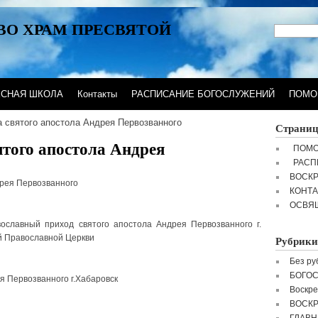
ВО ХРАМ ПРЕСВЯТОЙ
ЕСНАЯ ШКОЛА
Контакты
РАСПИСАНИЕ БОГОСЛУЖЕНИЙ
ПОМО
 святого апостола Андрея Первозванного
Страни
ятого апостола Андрея
ПОМО
РАСП
ВОСК
дрея Первозванного
КОНТ
ОСВЯ
ославный приход святого апостола Андрея Первозванного г.
й Православной Церкви
Рубрики
Без ру
БОГО
я Первозванного г.Хабаровск
Воскре
ВОСК