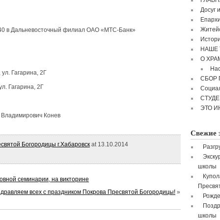
ГЛАВН
Досуг 
Епархи
Житейс
40 в Дальневосточный филиал ОАО «МТС-Банк»
Истори
НАШЕ 
О ХРА
Нас
 ул. Гагарина, 2Г
СБОР
ул. Гагарина, 2Г
Социа
СТУД
ЭТО И
й Владимирович Конев
Свежие 
святой Богородицы г.Хабаровск
at 13.10.2014
Разгр
Экску
школы
Купол
ховной семинарии, на викторине
Пресвя
дравляем всех с праздником Покрова Пресвятой Богородицы!
»
Рожде
Поздр
школы