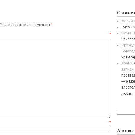
Свежие 
Мария
к
бязательные поля помечены
*
Рита
к 
Ольга H
ентарий
*
неиспо
Приход
Богород
храм г
Храм С
записи
провед
— о Кре
апостол
любви!
мя
*
Архивы