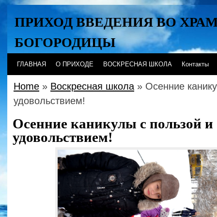
ПРИХОД ВВЕДЕНИЯ ВО ХРА
БОГОРОДИЦЫ
Хабаровск
ГЛАВНАЯ
О ПРИХОДЕ
ВОСКРЕСНАЯ ШКОЛА
Контакты
Home
»
Воскресная школа
» Осенние канику
удовольствием!
Осенние каникулы с пользой и
удовольствием!