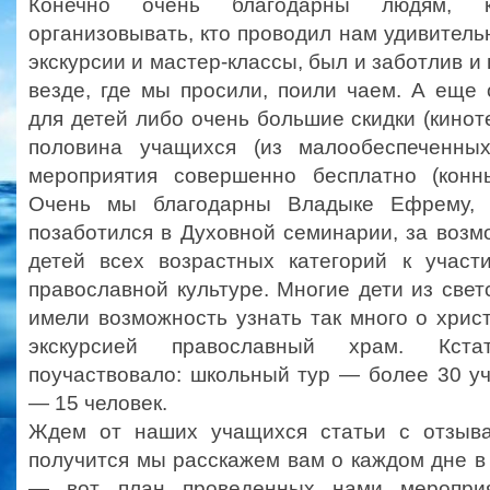
Конечно очень благодарны людям, 
организовывать, кто проводил нам удивител
экскурсии и мастер-классы, был и заботлив и
везде, где мы просили, поили чаем. А еще
для детей либо очень большие скидки (киноте
половина учащихся (из малообеспеченны
мероприятия совершенно бесплатно (конн
Очень мы благодарны Владыке Ефрему, 
позаботился в Духовной семинарии, за возм
детей всех возрастных категорий к учас
православной культуре. Многие дети из све
имели возможность узнать так много о христ
экскурсией православный храм. Кст
поучаствовало: школьный тур — более 30 у
— 15 человек.
Ждем от наших учащихся статьи с отзыва
получится мы расскажем вам о каждом дне в 
— вот план проведенных нами мероприя