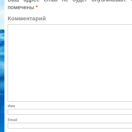
помечены
*
Коммент
Им
Ema