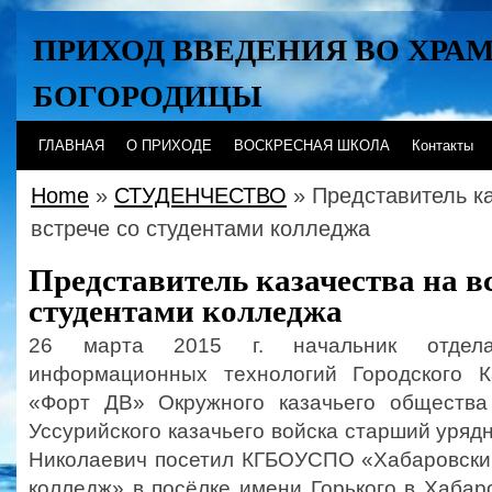
ПРИХОД ВВЕДЕНИЯ ВО ХРА
БОГОРОДИЦЫ
Хабаровск
ГЛАВНАЯ
О ПРИХОДЕ
ВОСКРЕСНАЯ ШКОЛА
Контакты
Home
»
СТУДЕНЧЕСТВО
» Представитель ка
встрече со студентами колледжа
Представитель казачества на вс
студентами колледжа
26 марта 2015 г. начальник отдел
информационных технологий Городского К
«Форт ДВ» Окружного казачьего общества
Уссурийского казачьего войска старший уряд
Николаевич посетил КГБОУСПО «Хабаровски
колледж» в посёлке имени Горького в Хабар