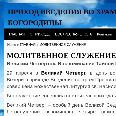
ПРИХОД ВВЕДЕНИЯ ВО ХРА
БОГОРОДИЦЫ
Хабаровск
ГЛАВНАЯ
О ПРИХОДЕ
ВОСКРЕСНАЯ ШКОЛА
Контакты
Home
»
ГЛАВНАЯ
»
МОЛИТВЕННОЕ СЛУЖЕНИЕ
МОЛИТВЕННОЕ СЛУЖЕНИЕ
Великий Четверток. Воспоминание Тайной 
29 апреля в
Великий Четверг
,
в день во
Вечери в приходе Введение во храм Пресвя
совершена Божественная Литургия св. Васили
Богослужение совершил настоятель прихода 
Великий Четверг – особый день Великой Сед
богослужении вспоминают четыре важне