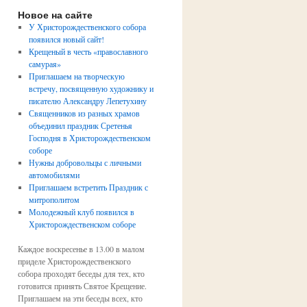
Новое на сайте
У Христорождественского собора
появился новый сайт!
Крещеный в честь «православного
самурая»
Приглашаем на творческую
встречу, посвященную художнику и
писателю Александру Лепетухину
Священников из разных храмов
объединил праздник Сретенья
Господня в Христорождественском
соборе
Нужны добровольцы с личными
автомобилями
Приглашаем встретить Праздник с
митрополитом
Молодежный клуб появился в
Христорождественском соборе
Каждое воскресенье в 13.00 в малом
приделе Христорождественского
собора проходят беседы для тех, кто
готовится принять Святое Крещение.
Приглашаем на эти беседы всех, кто