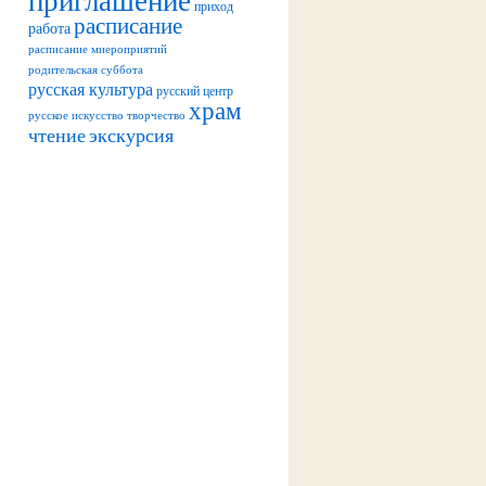
приход
расписание
работа
расписание миероприятий
родительская суббота
русская культура
русский центр
храм
русское искусство
творчество
чтение
экскурсия