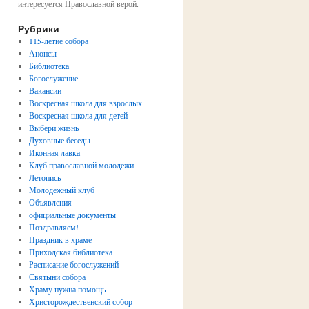
интересуется Православной верой.
Рубрики
115-летие собора
Анонсы
Библиотека
Богослужение
Вакансии
Воскресная школа для взрослых
Воскресная школа для детей
Выбери жизнь
Духовные беседы
Иконная лавка
Клуб православной молодежи
Летопись
Молодежный клуб
Объявления
официальные документы
Поздравляем!
Праздник в храме
Приходская библиотека
Расписание богослужений
Святыни собора
Храму нужна помощь
Христорождественский собор