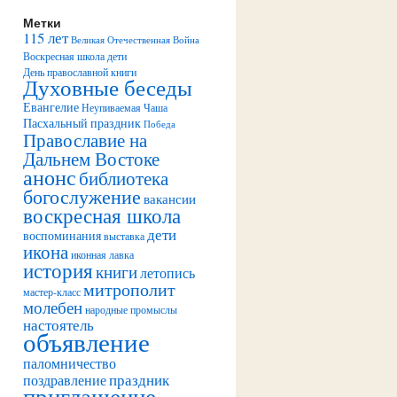
Метки
115 лет
Великая Отечественная Война
Воскресная школа дети
День православной книги
Духовные беседы
Евангелие
Неупиваемая Чаша
Пасхальный праздник
Победа
Православие на
Дальнем Востоке
анонс
библиотека
богослужение
вакансии
воскресная школа
дети
воспоминания
выставка
икона
иконная лавка
история
книги
летопись
митрополит
мастер-класс
молебен
народные промыслы
настоятель
объявление
паломничество
праздник
поздравление
приглашение