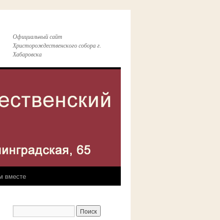
Официальный сайт
Христорождественского собора г.
Хабаровска
м вместе