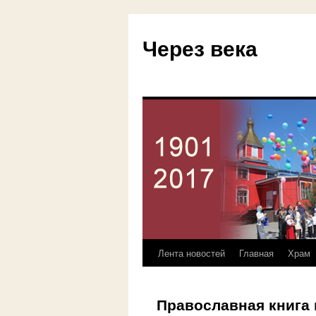
Через века
Лента новостей
Главная
Храм
Перейти
к
Православная книга 
содержимому