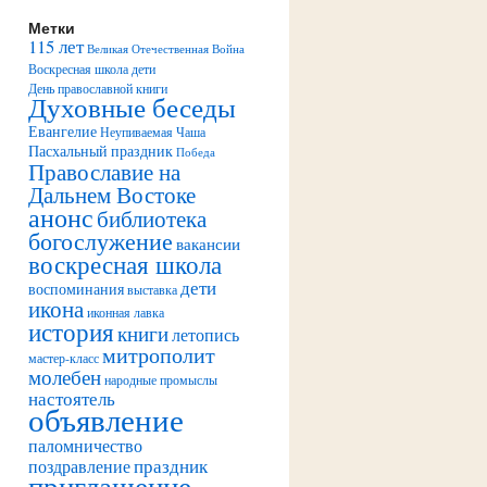
Метки
115 лет
Великая Отечественная Война
Воскресная школа дети
День православной книги
Духовные беседы
Евангелие
Неупиваемая Чаша
Пасхальный праздник
Победа
Православие на
Дальнем Востоке
анонс
библиотека
богослужение
вакансии
воскресная школа
дети
воспоминания
выставка
икона
иконная лавка
история
книги
летопись
митрополит
мастер-класс
молебен
народные промыслы
настоятель
объявление
паломничество
праздник
поздравление
приглашение