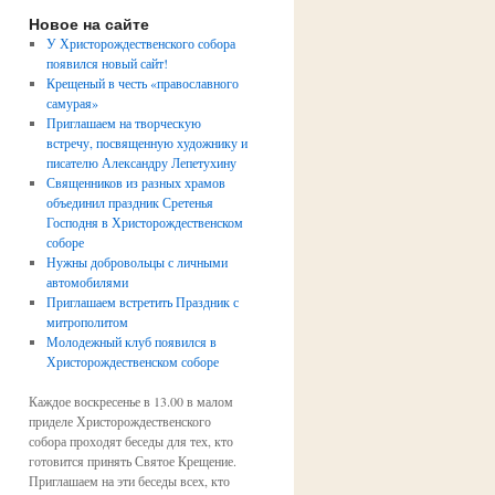
Новое на сайте
У Христорождественского собора
появился новый сайт!
Крещеный в честь «православного
самурая»
Приглашаем на творческую
встречу, посвященную художнику и
писателю Александру Лепетухину
Священников из разных храмов
объединил праздник Сретенья
Господня в Христорождественском
соборе
Нужны добровольцы с личными
автомобилями
Приглашаем встретить Праздник с
митрополитом
Молодежный клуб появился в
Христорождественском соборе
Каждое воскресенье в 13.00 в малом
приделе Христорождественского
собора проходят беседы для тех, кто
готовится принять Святое Крещение.
Приглашаем на эти беседы всех, кто