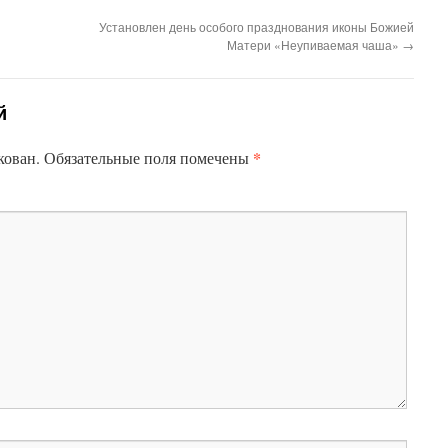
Установлен день особого празднования иконы Божией
Матери «Неупиваемая чаша»
→
й
*
кован.
Обязательные поля помечены