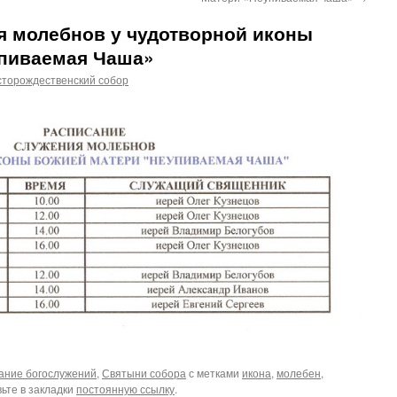
я молебнов у чудотворной иконы
пиваемая Чаша»
сторождественский собор
ание богослужений
,
Святыни собора
с метками
икона
,
молебен
,
вьте в закладки
постоянную ссылку
.