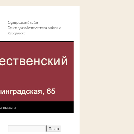
Официальный сайт
Христорождественского собора г.
Хабаровска
м вместе