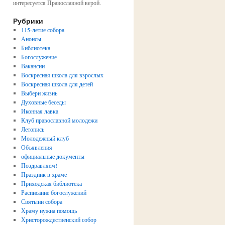
интересуется Православной верой.
Рубрики
115-летие собора
Анонсы
Библиотека
Богослужение
Вакансии
Воскресная школа для взрослых
Воскресная школа для детей
Выбери жизнь
Духовные беседы
Иконная лавка
Клуб православной молодежи
Летопись
Молодежный клуб
Объявления
официальные документы
Поздравляем!
Праздник в храме
Приходская библиотека
Расписание богослужений
Святыни собора
Храму нужна помощь
Христорождественский собор