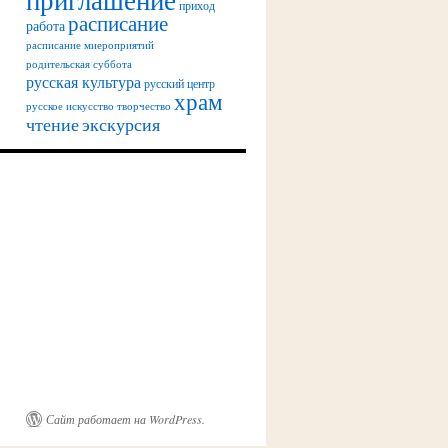
приход
расписание
работа
расписание миероприятий
родительская суббота
русская культура
русский центр
храм
русское искусство
творчество
чтение
экскурсия
Сайт работает на WordPress.