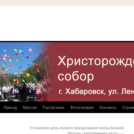
Приход
Миссия
Расписание
Фотогалерея
Контакты
Cтрои
Установлен день особого празднования иконы Божией
Матери «Неупиваемая чаша»
→