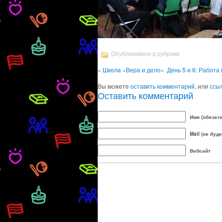
Опубликовано в рубрике
«
Школа «Вера и дело». День 5 и 6: Работ
Вы можете
оставить комментарий
, или
ссы
Оставить комментарий
Имя (обязат
Mail (не буд
Вебсайт