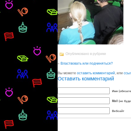
Опубликовано в рубрике
«
Властвовать или подчиняться?
Вы можете
оставить комментарий
, или
ссы
Оставить комментарий
Имя (обязат
Mail (не буд
Вебсайт