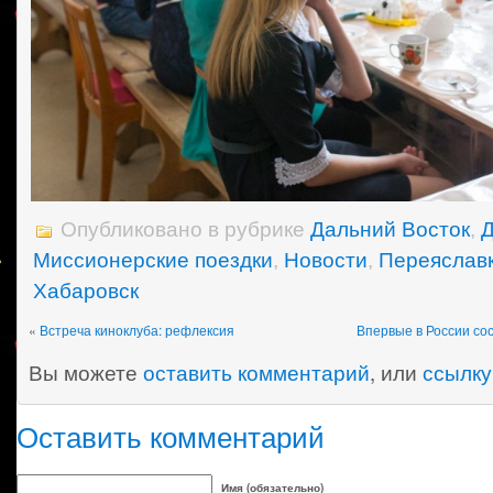
Опубликовано в рубрике
Дальний Восток
,
Миссионерские поездки
,
Новости
,
Переяслав
Хабаровск
«
Встреча киноклуба: рефлексия
Впервые в России сос
Вы можете
оставить комментарий
, или
ссылку
Оставить комментарий
Имя (обязательно)