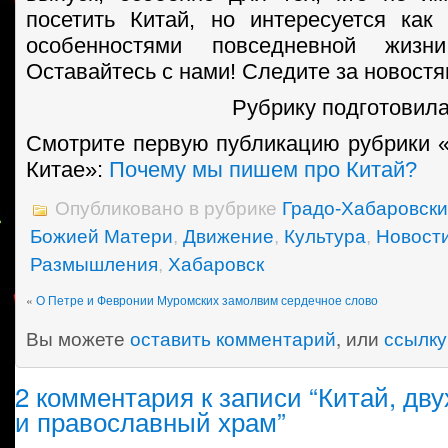
посетить Китай, но интересуется как 
особенностями повседневной жизн
Оставайтесь с нами! Следите за новостя
Рубрику подготовил
Смотрите первую публикацию рубрики «
Китае»:
Почему мы пишем про Китай?
Опубликовано в рубрике
Градо-Хабаровски
Божией Матери
,
Движение
,
Культура
,
Новост
Размышления
,
Хабаровск
«
О Петре и Февронии Муромских замолвим сердечное слово
Вы можете
оставить комментарий
, или
ссылку
2 комментария к записи “Китай, дв
и православный храм”