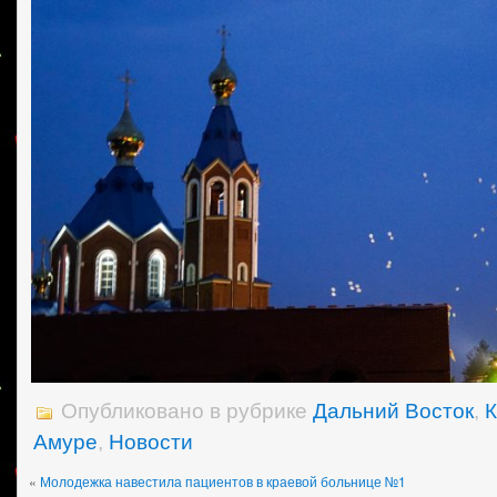
Опубликовано в рубрике
Дальний Восток
,
К
Амуре
,
Новости
«
Молодежка навестила пациентов в краевой больнице №1