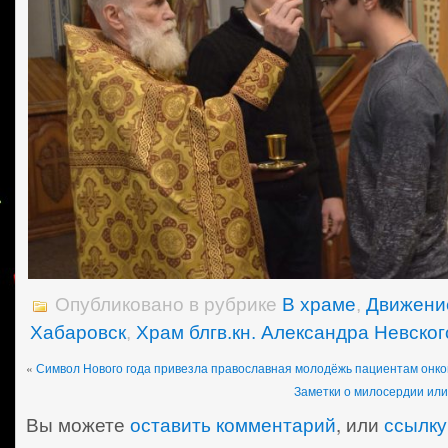
Опубликовано в рубрике
В храме
,
Движени
Хабаровск
,
Храм блгв.кн. Александра Невског
«
Символ Нового года привезла православная молодёжь пациентам онко
Заметки о милосердии или
Вы можете
оставить комментарий
, или
ссылку