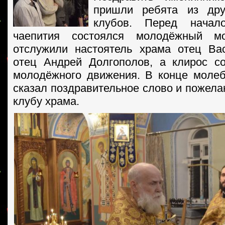
пришли ребята из дру
клубов. Перед начало
чаепития состоялся молодёжный мо
отслужили настоятель храма отец Ва
отец Андрей Долгополов, а клирос с
молодёжного движения. В конце моле
сказал поздравительное слово и пожел
клубу храма.