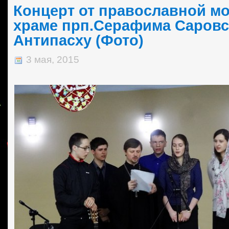
Концерт от православной м
храме прп.Серафима Саровс
Антипасху (Фото)
3 мая, 2015