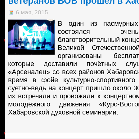
ветеранов ВОВ прошёл в Ха
6 мая, 2015
В один из пасмурных
состоялся оче
благотворительный конце
Великой Отечественн
организованы беспла
которые доставили почётных сл
«Арсеналец» со всех районов Хабаровск
время в фойе культурно-спортивного
суетно-ведь на концерт пришло около 3
их встречали и провожали к концертном
молодёжного движения «Курс-Вост
Хабаровской духовной семинарии.