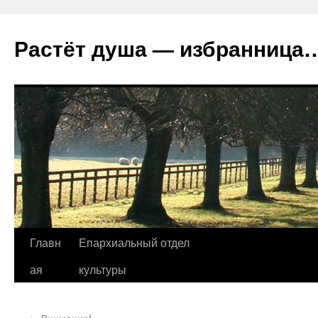
Растёт душа — избранница
Перейти
Главн
Епархиальный отдел
к
ая
культуры
содержимому
←
Внимание!