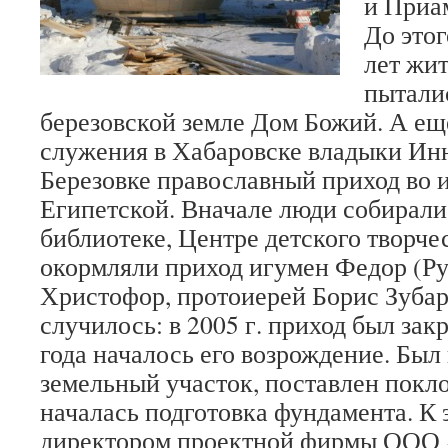
и Приа
До этог
лет жи
пытали
березовской земле Дом Божий. А ещ
служения в Хабаровске владыки Инн
Березовке православный приход во
Египетской. Вначале люди собирали
библиотеке, Центре детского творчес
окормляли приход игумен Федор (Ру
Христофор, протоиерей Борис Зубар
случилось: в 2005 г. приход был зак
года началось его возрождение. Был
земельный участок, поставлен покл
началась подготовка фундамента. К
директором проектной фирмы ОО