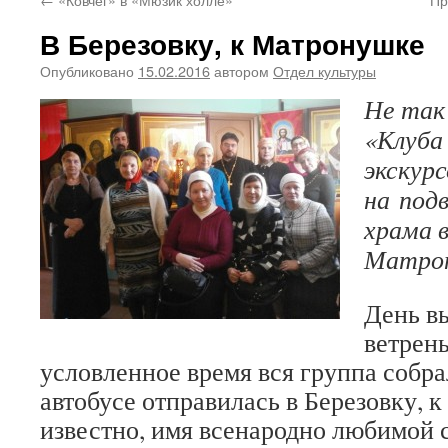
В Березовку, к Матронушке
Опубликовано
15.02.2016
автором
Отдел культуры
Не так
«Клуба
экскур
на под
храма 
Матрон
День в
ветрен
условленное время вся группа собра
автобусе отправилась в Березовку, 
известно, имя всенародно любимой 