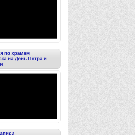
я по храмам
ка на День Петра и
и
записи