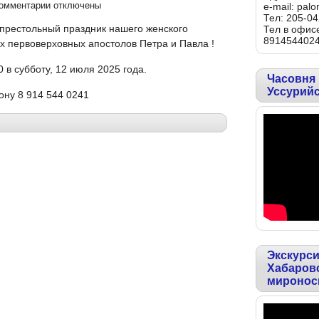
омментарии
отключены
e-mail: pal
Тел: 205-04
престольный праздник нашего женского
Тел в офисе
891454402
х первоверховных апостолов Петра и Павла !
 в субботу, 12 июля 2025 года.
Часовня
Уссурий
ону 8 914 544 0241
Экскурси
Хабаровс
миронос