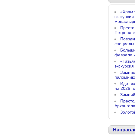
«Храм 
экскурсии
монастыр
Престо
Петропав
Поездк
специальн
Больши
феврале 
«Татья
экскурсия
Зимние
паломник
Идет з
на 2026 го
Зимний
Престо
Архангел
Золото
Направл