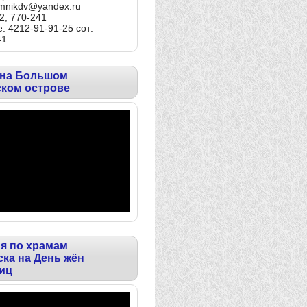
omnikdv@yandex.ru
2, 770-241
: 4212-91-91-25 сот:
41
 на Большом
ском острове
я по храмам
ка на День жён
иц