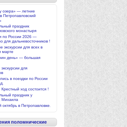
у озера» — летние
 в Петропавловский
ь
льный праздник
ловского монастыря
и по России 2026 —
о для дальневосточников !
е экскурсии для всех в
и марте
нин день» — большая
 экскурсии для
ов
апись в поездки по России
д.
 Крестный ход состоится !
льный праздник у
а Михаила
й октябрь в Петропавловке.
ения поломнические