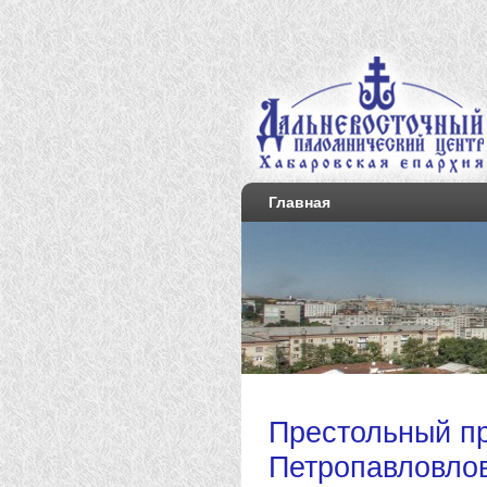
Главная
Престольный п
Петропавловло