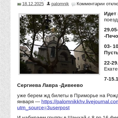
18.12.2025
palomnik
Комментарии
откл
Идет
поезд
29.05
-Печ
03- 1
Пуст
22-29
Екате
7-15.
Сергиева Лавра -Дивеево
уже берем жд билеты в Приморье на Рожд
января —
https://palomnikkhv.livejournal.c
utm_source=3userpost
И набираем группу в Шанхай с 8 по 16 ф