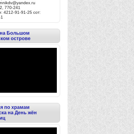
omnikdv@yandex.ru
2, 770-241
: 4212-91-91-25 сот:
41
 на Большом
ском острове
я по храмам
ка на День жён
иц