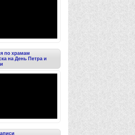
я по храмам
ка на День Петра и
и
записи