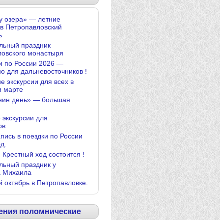
у озера» — летние
 в Петропавловский
ь
льный праздник
ловского монастыря
и по России 2026 —
о для дальневосточников !
е экскурсии для всех в
и марте
нин день» — большая
 экскурсии для
ов
апись в поездки по России
д.
 Крестный ход состоится !
льный праздник у
а Михаила
й октябрь в Петропавловке.
ения поломнические