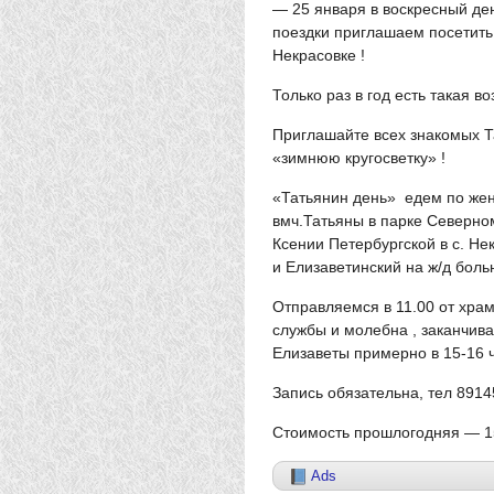
— 25 января в воскресный де
поездки приглашаем посетить
Некрасовке !
Только раз в год есть такая в
Приглашайте всех знакомых Т
«зимнюю кругосветку» !
«Татьянин день» едем по жен
вмч.Татьяны в парке Северно
Ксении Петербургской в с. Н
и Елизаветинский на ж/д боль
Отправляемся в 11.00 от хр
службы и молебна , заканчива
Елизаветы примерно в 15-16 
Запись обязательна, тел 891
Стоимость прошлогодняя — 15
Ads