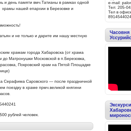
нь и день памяти вмч.Татианы в рамках одной
e-mail: pal
Тел: 205-04
 храмы нашей епархии в Березовке и
Тел в офисе
891454402
озможность!
Часовня
атьян и не только и дарите им нашу местную
Уссурий
ским храмам города Хабаровска (от храма
м до Матронушки Московской в п.Березовка,
екрасовка, Покровский храм на Пятой Площадке
нице)
ама Серафима Саровского — после праздничной
ем поездку в храме прмч.великой княгини
часов.
45440241
Экскурси
Хабаровс
00 рублей человек.
миронос