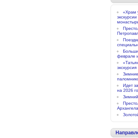
«Храм 
экскурсии
монастыр
Престо
Петропав
Поездк
специальн
Больши
феврале 
«Татья
экскурсия
Зимние
паломник
Идет з
на 2026 го
Зимний
Престо
Архангел
Золото
Направл