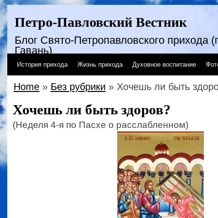
Петро-Павловский Вестник
Блог Свято-Петропавловского прихода (г
Гавань)
История прихода
Жизнь прихода
Духовное воспитание
Фот
Home
»
Без рубрики
» Хочешь ли быть здор
Хочешь ли быть здоров?
(Неделя 4-я по Пасхе о расслабленном)