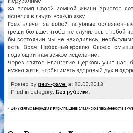
Иерусалиме.
За время Своей земной жизни Христос сот
исцеляя в людях всякую язву.
Грех влечет за собой пагубные болезненны
греши больше, чтобы не случилось с тобой че
бы состоянии мы не находились, необходимо
есть Врач Небесный,кровию Своею омывш
подающий нам всякое исцеление.
Через святое Евангелие Церковь учит нас, б
нужно жить, чтобы иметь здоровый дух и здор
Posted by
petr-i-pavel
at 26.05.2013
Filed in category:
Без рубрики
,
«
День святых Мефодия и Кирилла, День славянской письменности и кул