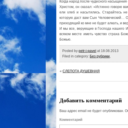
Когда народ после чудесного насыщения 
Христом, он сказал: «Истинно говорю вам
ели хлеб и насытились. Старайтесь н
которую даст вам Сын Человеческий… О
приходящий ко мне не будет алкать, и ве
И мы все, верующие в Господа нашего И
всяком месте иметь чувство страха Бож
Божью.
Posted by
petr-i-pavel
at 18.08.2013
Filed in category:
Без рубрики
,
«
СЛЕПОТА ДУШЕВНАЯ
Добавить комментарий
Ваш адрес email не будет опубликован.
О
Комм