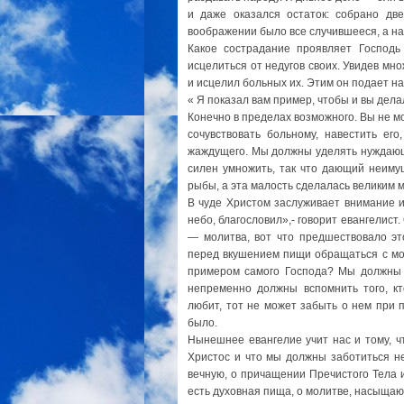
и даже оказался остаток: собрано две
воображении было все случившееся, а на
Какое сострадание проявляет Господь
исцелиться от недугов своих. Увидев мно
и исцелил больных их. Этим он подает н
« Я показал вам пример, чтобы и вы делали
Конечно в пределах возможного. Вы не 
сочувствовать больному, навестить его
жаждущего. Мы должны уделять нуждающе
силен умножить, так что дающий неиму
рыбы, а эта малость сделалась великим 
В чуде Христом заслуживает внимание и
небо, благословил»,- говорит евангелист
— молитва, вот что предшествовало эт
перед вкушением пищи обращаться с мол
примером самого Господа? Мы должны п
непременно должны вспомнить того, кто
любит, тот не может забыть о нем при п
было.
Нынешнее евангелие учит нас и тому, ч
Христос и что мы должны заботиться не
вечную, о причащении Пречистого Тела 
есть духовная пища, о молитве, насыща