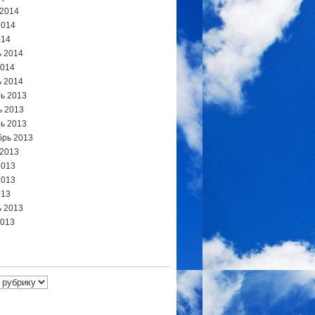
 2014
2014
014
 2014
2014
 2014
ь 2013
ь 2013
ь 2013
брь 2013
 2013
2013
2013
013
 2013
2013