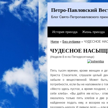
Петро-Павловский Вес
Блог Свято-Петропавловского прихо
История прихода
Жизнь прихода
Home
»
Без рубрики
» ЧУДЕСНОЕ Н
ЧУДЕСНОЕ НАСЫЩ
(Неделя 8-я по Пятидесятнице)
Пять тысяч мужчин, кроме женщин и дет
Христа Спасителя, слушали целый ден
забыли о вещественной. Может быть
потребности, если бы не напомнили о том
«Место здесь пустое, а время позднее; 
себе хлеба». «Вы дайте им есть»,- отв
оказалось только пять хлебов и две 
найденное подать ему, и воззрев на н
раздавать народу. И дивное дело — ели 