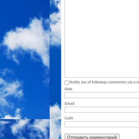
Notify me of followup comments via e-m
И
E
Сайт