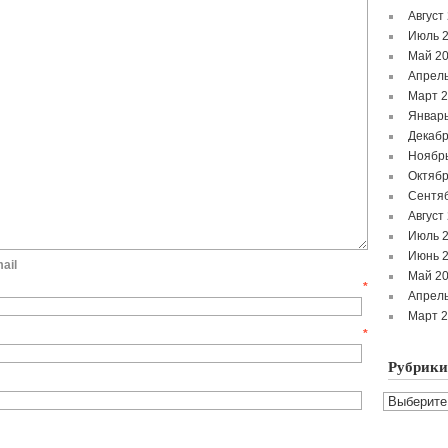
Август
Июль 
Май 2
Апрель
Март 
Январь
Декабр
Ноябр
Октябр
Сентя
Август
Июль 
Июнь 
ail
Май 2
мя
*
Апрель
Март 
mail
*
Рубрики
Рубрики