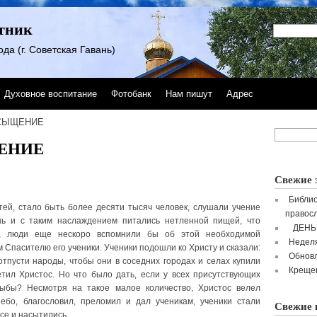
тник
да (г. Советская Гавань)
Духовное воспитание
Фотобанк
Нам пишут
Адрес
АСЫЩЕНИЕ
ЕНИЕ
Свежие 
Библио
ей, стало быть более десяти тысяч человек, слушали учение
правосл
ь и с таким наслаждением питались нетленной пищей, что
ДЕНЬ
, люди еще нескоро вспомнили бы об этой необходимой
Неделя
 Спасителю его ученики. Ученики подошли ко Христу и сказали:
Обнов
отпусти народы, чтобы они в соседних городах и селах купили
Крещен
етил Христос. Но что было дать, если у всех присутствующих
рыбы? Несмотря на такое малое количество, Христос велел
ебо, благословил, преломил и дал ученикам, ученики стали
Свежие 
все и насытились