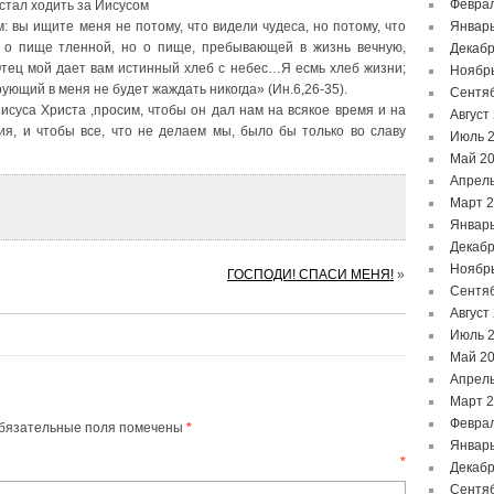
Феврал
стал ходить за Иисусом
: вы ищите меня не потому, что видели чудеса, но потому, что
Январь
е о пище тленной, но о пище, пребывающей в жизнь вечную,
Декабр
тец мой дает вам истинный хлеб с небес…Я есмь хлеб жизни;
Ноябр
рующий в меня не будет жаждать никогда» (Ин.6,26-35).
Сентя
исуса Христа ,просим, чтобы он дал нам на всякое время и на
Август
ия, и чтобы все, что не делаем мы, было бы только во славу
Июль 
Май 2
Апрель
Март 
Январь
Декабр
Ноябр
ГОСПОДИ! СПАСИ МЕНЯ!
»
Сентя
Август
Июль 
Май 2
Апрель
Март 
Феврал
бязательные поля помечены
*
Январь
ентарий
*
Декабр
Сентя