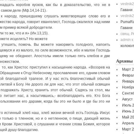
vestnik
надцать коробов кусков, как бы в доказательство, что не в
Гавани
 самом деле (Мф.14,14-21).
vestnik
 к народу, пришедшему слушать животворящее слово его и
жество народа, говорит евангелист, Господь сжалился над ними
PumaRa
ам пример всякой добродетели.
Гавани
 то же, что и я» (Ин.13,15).
свящ. 
можете исцелять? Но можете
admin
к
, утешить, помочь. Вы можете накормить голодного, напоить
колоко
муся и из малого, по силе возможности, ибо и малое Господь
щему не обеднеет. Апостолы имели только пять хлебов и две
Архивы
множеством.
 то, как Христос приступил к насыщению народа. «Воззрев на
Март 
. Обращение к Отцу Небесному, прославление его, одним словом
Феврал
ой благодатной трапезе. И у нас есть благочестивый обычай
Январь
итвой к Богу. Не дорого ли для нас, что этот обычай освящен
Ноябр
одражать Христу, хранить этот обычай. Садясь за стол, мы
Сентя
 питает нас, а насытившись,- возблагодарить его. Кто Бога
Август
ользовании его дарами, когда бы это ни было и где бы это ни
Июль 
Июнь 
то истинный хлеб наш, хлеб жизни вечной есть Господь Иисус
Май 2
 только о тленном, но и о нетленном, о пище, дающей жизнь
Апрель
и Крови Христовой, о слушании и чтении слова Божия, которое
Март 
ющей душу благодатию.