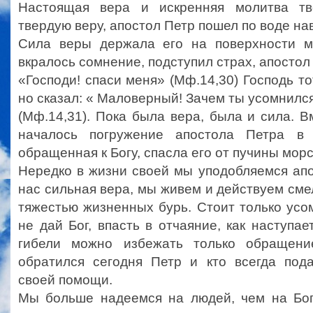
Настоящая вера и искренняя молитва тв
твердую веру, апостол Петр пошел по воде на
Сила веры держала его на поверхности мо
вкралось сомнение, подступил страх, апостол 
«Господи! спаси меня» (Мф.14,30) Господь то
но сказал: « Маловерный! Зачем ты усомнилс
(Мф.14,31). Пока была вера, была и сила. 
началось погружение апостола Петра в 
обращенная к Богу, спасла его от пучины морс
Нередко в жизни своей мы уподобляемся апо
нас сильная вера, мы живем и действуем смел
тяжестью жизненных бурь. Стоит только усом
не дай Бог, впасть в отчаяние, как наступае
гибели можно избежать только обращени
обратился сегодня Петр и кто всегда под
своей помощи.
Мы больше надеемся на людей, чем на Бог