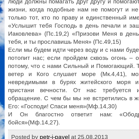
люди должны помагать друг другу и помогают
жизни, когда подобные нам не помогут и не
только тот, кто по праву и единственный им
«Услышит тебя Господь в день печали и за
Иаковлева» (Пс.19,2) «Призови Меня в ден
тебя, и ты прославишь Меня» (Пс.49,15)
Если мы будем идти через воду и с нами буде
потопит нас; если пройдем сквозь огонь – о
потому, что с нами Сильный и Помогающий. Т
ветер и Кого слушает море (Мк.4,41), м
невредимыми в бурях житейского моря и
пристани вечности. От нас требуется 
обращение. С чем бы мы не встретились в ж
Его: «Господи! Спаси меня»(Мф.14,30)
И Он благостно ответит нам: «Обод
бойся»(Мф.14,27).
Posted by
petr-i-pavel
at 25.08.2013