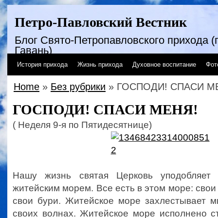
Петро-Павловский Вестник
Блог Свято-Петропавловского прихода (г
Гавань)
История прихода
Жизнь прихода
Духовное воспитание
Фот
Home
»
Без рубрики
» ГОСПОДИ! СПАСИ М
ГОСПОДИ! СПАСИ МЕНЯ!
( Неделя 9-я по Пятидесятнице)
Нашу жизнь святая Церковь уподобляет
житейским морем. Все есть в этом море: свои
свои бури. Житейское море захлестывает м
своих волнах. Житейское море исполнено с