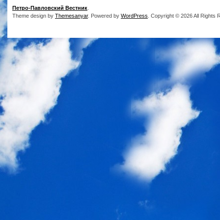
Петро-Павловский Вестник
.
Theme design by
Themesanyar
. Powered by
WordPress
. Copyright © 2026 All Rights