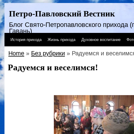
Петро-Павловский Вестник
Блог Свято-Петропавловского прихода (г
Гавань)
История прихода
Жизнь прихода
Духовное воспитание
Фот
Home
»
Без рубрики
» Радуемся и веселимс
Радуемся и веселимся!