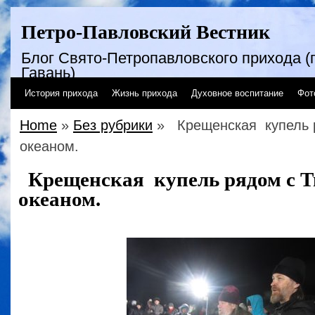
Петро-Павловский Вестник
Блог Свято-Петропавловского прихода (г
Гавань)
История прихода
Жизнь прихода
Духовное воспитание
Фот
Home
»
Без рубрики
» Крещенская купель 
океаном.
Крещенская купель рядом с 
океаном.