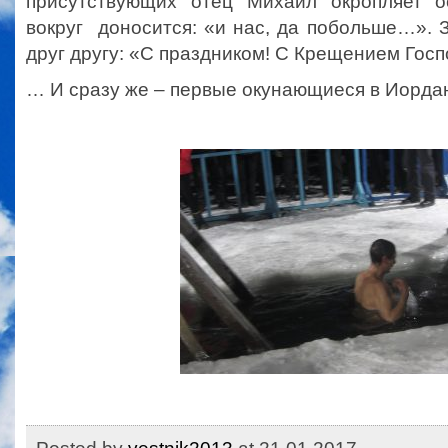
присутствующих отец Михаил окропляет 
вокруг доносится: «и нас, да побольше…». 
друг другу: «С праздником! С Крещением Гос
… И сразу же – первые окунающиеся в Иордан