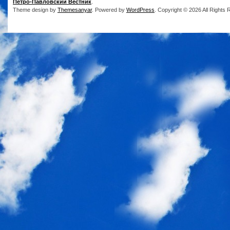
Петро-Павловский Вестник
.
Theme design by
Themesanyar
. Powered by
WordPress
. Copyright © 2026 All Rights