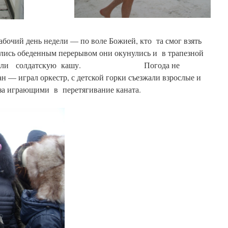
бочий день недели — по воле Божией, кто та смог взять
ались обеденным перерывом они окунулись и в трапезной
редложили солдатскую кашу. Погода не
н — играл оркестр, с детской горки съезжали взрослые и
 за играющими в перетягивание каната.