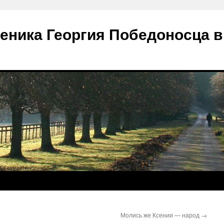
еника Георгия Победоносца в
Молись же Ксении — народ
→