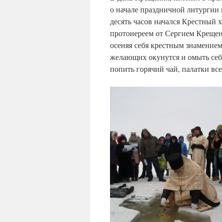
о начале праздни
десять часов начался Крестный 
протоиереем от Сергием Крещен
осеняя себя крестным знамением
желающих окунутся и омыть себя
попить горячий чай, палатки все