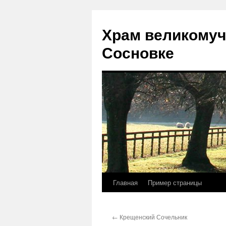
Храм великомуч
Сосновке
Главная
Пример страницы
Перейти
к
←
Крещенский Сочельник
содержимому