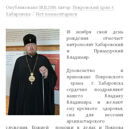
Опубликовано
18.11.2016
Автор:
Покровский храм г.
/
Хабаровска
Нет комментариев
18 ноября свой день
рождения отмечает
митрополит Хабаровский
и Приамурский
Владимир.
Духовенство и
прихожане Покровского
храма г. Хабаровска
сердечно поздравляют
нашего Владыку
Владимира, и желают
ему крепкого здоровья,
сил для несения
архипастырского
служения, Божией помощи в делах и Покрова