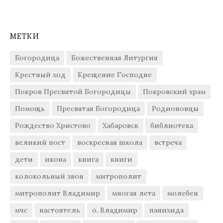
МЕТКИ
Богородица
Божественная Литургия
Крестный ход
Крещение Господне
Покров Пресвятой Богородицы
Покровский храм
Помощь
Пресвятая Богородица
Родионовцы
Рождество Христово
Хабаровск
библиотека
великий пост
воскресная школа
встреча
дети
икона
книга
книги
колокольный звон
митрополит
митрополит Владимир
многая лета
молебен
мчс
настоятель
о. Владимир
панихида