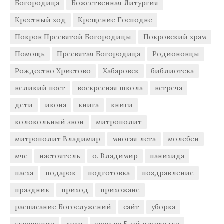
Богородица
Божественная Литургия
Крестный ход
Крещение Господне
Покров Пресвятой Богородицы
Покровский храм
Помощь
Пресвятая Богородица
Родионовцы
Рождество Христово
Хабаровск
библиотека
великий пост
воскресная школа
встреча
дети
икона
книга
книги
колокольный звон
митрополит
митрополит Владимир
многая лета
молебен
мчс
настоятель
о. Владимир
панихида
пасха
подарок
подготовка
поздравление
праздник
приход
прихожане
расписание Богослужений
сайт
уборка