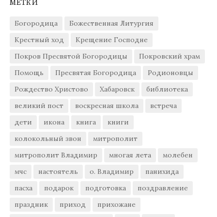
МЕТКИ
Богородица
Божественная Литургия
Крестный ход
Крещение Господне
Покров Пресвятой Богородицы
Покровский храм
Помощь
Пресвятая Богородица
Родионовцы
Рождество Христово
Хабаровск
библиотека
великий пост
воскресная школа
встреча
дети
икона
книга
книги
колокольный звон
митрополит
митрополит Владимир
многая лета
молебен
мчс
настоятель
о. Владимир
панихида
пасха
подарок
подготовка
поздравление
праздник
приход
прихожане