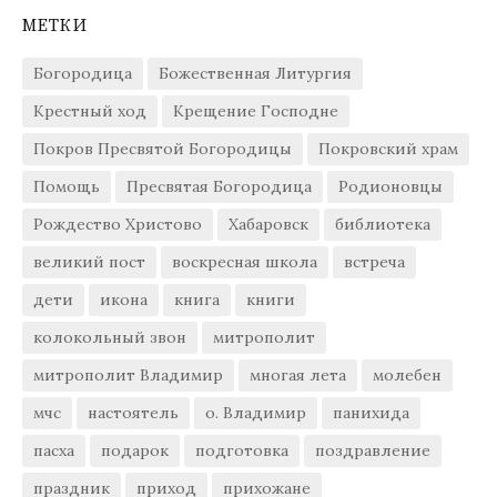
МЕТКИ
Богородица
Божественная Литургия
Крестный ход
Крещение Господне
Покров Пресвятой Богородицы
Покровский храм
Помощь
Пресвятая Богородица
Родионовцы
Рождество Христово
Хабаровск
библиотека
великий пост
воскресная школа
встреча
дети
икона
книга
книги
колокольный звон
митрополит
митрополит Владимир
многая лета
молебен
мчс
настоятель
о. Владимир
панихида
пасха
подарок
подготовка
поздравление
праздник
приход
прихожане