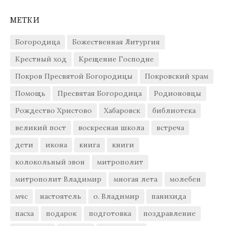
МЕТКИ
Богородица
Божественная Литургия
Крестный ход
Крещение Господне
Покров Пресвятой Богородицы
Покровский храм
Помощь
Пресвятая Богородица
Родионовцы
Рождество Христово
Хабаровск
библиотека
великий пост
воскресная школа
встреча
дети
икона
книга
книги
колокольный звон
митрополит
митрополит Владимир
многая лета
молебен
мчс
настоятель
о. Владимир
панихида
пасха
подарок
подготовка
поздравление