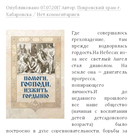
Опубликовано
07.07.2017
Автор:
Покровский храм г.
/
Хабаровска
Нет комментариев
Где совершалось
грехопадение, там
прежде водворялась
гордость.На Небесах из-
за нее светлый Ангел
стал диаволом. На
земле она — двигатель
прогресса,
попирающего
личность.И до
недавнего прошлого
все наше общество
(начиная с воспитания
детей детсадовского
возраста) было
построено в духе соревновательности, борьбы за